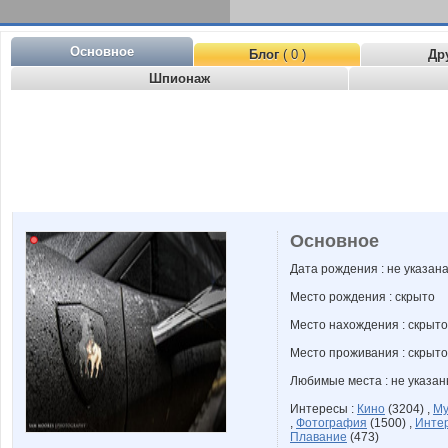
Основное
Блог
( 0 )
Др
Шпионаж
Основное
Дата рождения : не указан
Место рождения : скрыто
Место нахождения : скрыто
Место проживания : скрыто
Любимые места : не указа
Интересы :
Кино
(3204) ,
Му
,
Фотография
(1500) ,
Инте
Плавание
(473)