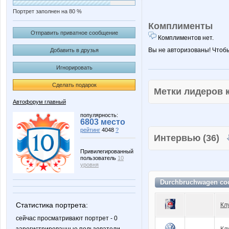
Портрет заполнен на 80 %
Комплименты
Отправить приватное сообщение
Комплиментов нет.
Вы не авторизованы! Чтоб
Добавить в друзья
Игнорировать
Сделать подарок
Метки лидеров
Автофорум главный
популярность:
6803 место
рейтинг
4048
?
Интервью (36)
Привилегированный
пользователь
10
уровня
Durchbruchwagen со
Статистика портрета:
Кл
сейчас просматривают портрет - 0